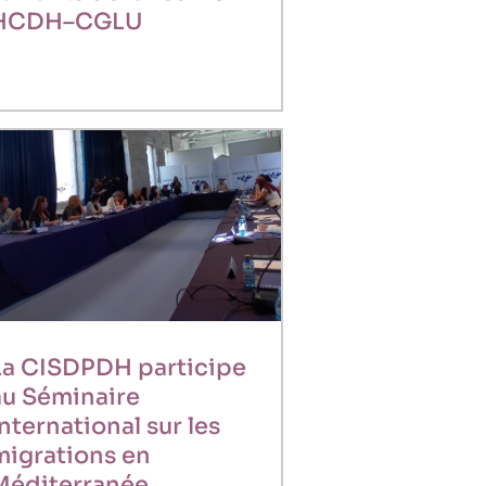
HCDH–CGLU
La CISDPDH participe
au Séminaire
nternational sur les
migrations en
Méditerranée