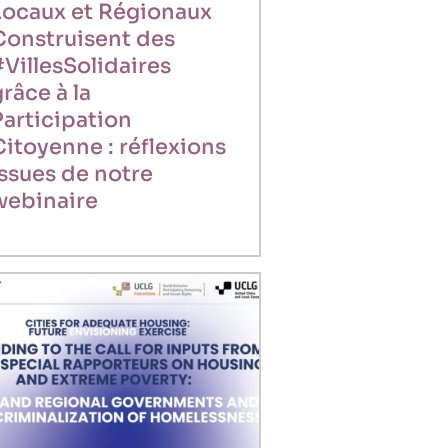
Locaux et Régionaux
Construisent des
#VillesSolidaires
râce à la
Participation
Citoyenne : réflexions
issues de notre
webinaire