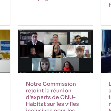
Notre Commission
rejoint la réunion
d’experts de ONU-
i
Habitat sur les villes
inclusives pour les