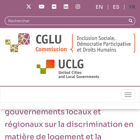
Aller
ES
FR
au
contenu
Rechercher
Reche
principal
28/05/2021
Togg
Consultation avec les
gouvernements locaux et
régionaux sur la discrimination en
matière de logement et la