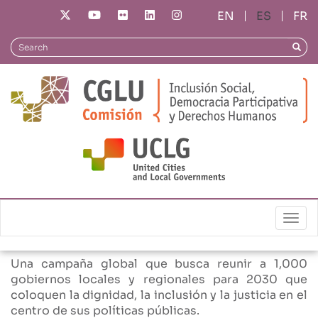
Pasar
ES
FR
al
contenido
10, 100, 1.000
Search
Searc
principal
Ciudades y Territorios
de Derechos Humanos
para 2030
¡Únase a nuestro
movimiento global!
Togg
Una campaña global que busca reunir a 1,000
gobiernos locales y regionales para 2030 que
coloquen la dignidad, la inclusión y la justicia en el
centro de sus políticas públicas.