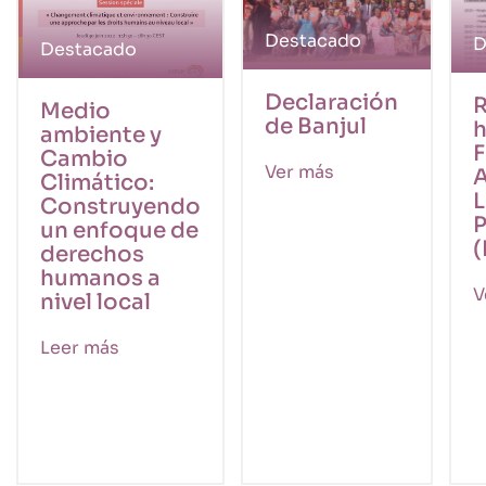
Destacado
D
Destacado
Declaración
Medio
de Banjul
h
ambiente y
F
Cambio
Ver más
A
Climático:
L
Construyendo
P
un enfoque de
(
derechos
humanos a
V
nivel local
Leer más