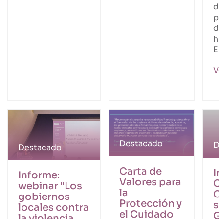
d
p
d
h
E
V
Destacado
D
Destacado
Carta de
I
Informe:
Valores para
webinar "Los
la
gobiernos
Protección y
s
locales contra
el Cuidado
la violencia