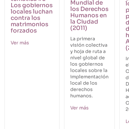
Mundial de
l
Los gobiernos
los Derechos
p
locales luchan
Humanos en
p
contra los
la Ciudad
d
matrimonios
(2011)
d
forzados
La primera
Ver más
visión colectiva
(
y hoja de ruta a
nivel global de
I
los gobiernos
e
locales sobre la
C
implementación
d
local de los
D
derechos
H
humanos.
a
C
Ver más
2
L