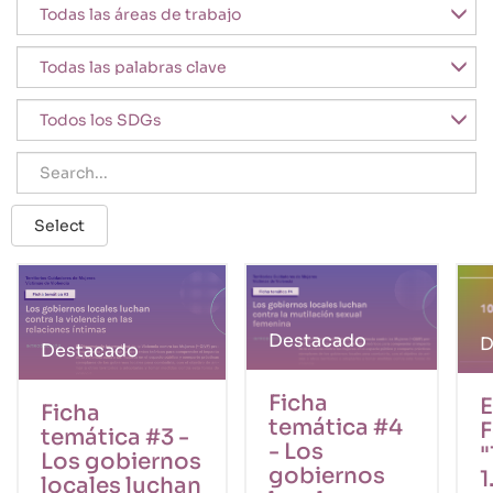
Área de trabajo
Palabras clave
SDGs
Search
Select
Destacado
D
Destacado
Ficha
Ficha
temática #4
F
temática #3 -
- Los
"
Los gobiernos
gobiernos
1
locales luchan