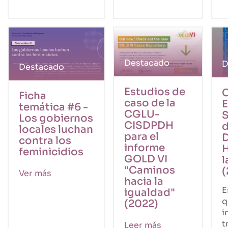
Destacado
D
Destacado
Estudios de
C
Ficha
caso de la
E
temática #6 -
CGLU-
S
Los gobiernos
CISDPDH
d
locales luchan
para el
contra los
informe
feminicidios
GOLD VI
l
"Caminos
(
Ver más
hacia la
E
igualdad"
q
(2022)
i
t
Leer más