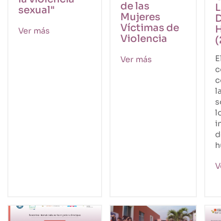
de las
L
sexual"
Mujeres
Víctimas de
Ver más
Violencia
(
E
Ver más
c
c
l
s
l
i
d
h
V