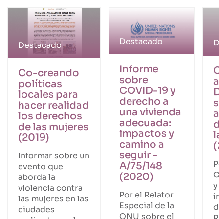
Destacado
D
Destacado
Informe
C
Co-creando
sobre
a
políticas
COVID-19 y
D
locales para
derecho a
s
hacer realidad
una vivienda
a
los derechos
adecuada:
d
de las mujeres
impactos y
l
(2019)
camino a
(
seguir -
Informar sobre un
P
A/75/148
evento que
C
(2020)
aborda la
y
violencia contra
Por el Relator
i
las mujeres en las
Especial de la
d
ciudades
ONU sobre el
R