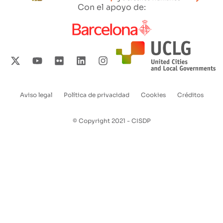
Con el apoyo de:
Aviso legal
Política de privacidad
Cookies
Créditos
Enlaces
pie
© Copyright 2021 - CISDP
de
página