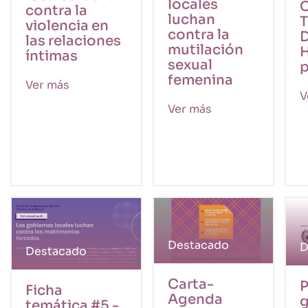
locales
C
contra la
luchan
T
violencia en
contra la
las relaciones
mutilación
íntimas
sexual
p
femenina
Ver más
V
Ver más
Destacado
D
Destacado
Carta-
P
Ficha
Agenda
g
temática #5 -