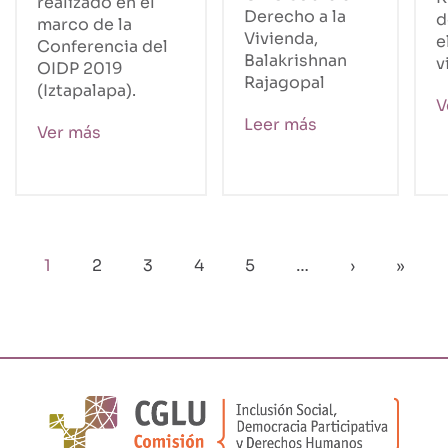
realizado en el
Derecho a la
d
marco de la
Vivienda,
e
Conferencia del
Balakrishnan
v
OIDP 2019
Rajagopal
(Iztapalapa).
V
Leer más
Ver más
Paginación
Página
1
Page
2
Page
3
Page
4
Page
5
…
Siguiente
›
Últim
»
actual
página
págin