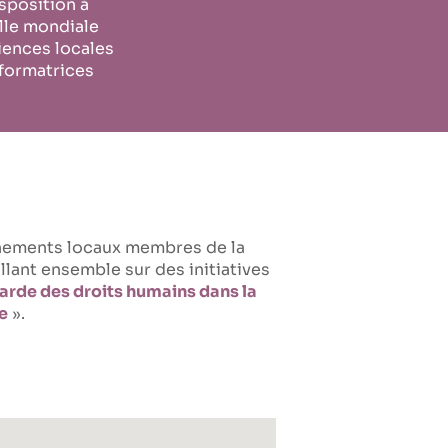
sposition à
elle mondiale
iences locales
formatrices
ernements locaux membres de la
lant ensemble sur des initiatives
rde des droits humains dans la
e
».