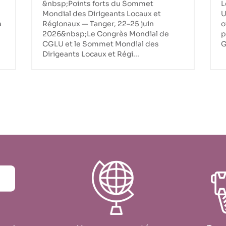
&nbsp;Points forts du Sommet
L
du Congrès Mondial de
Mondial des Dirigeants Locaux et
U
CGLU à Tanger
a
Régionaux — Tanger, 22–25 juin
o
2026&nbsp;Le Congrès Mondial de
p
CGLU et le Sommet Mondial des
G
Dirigeants Locaux et Régi...