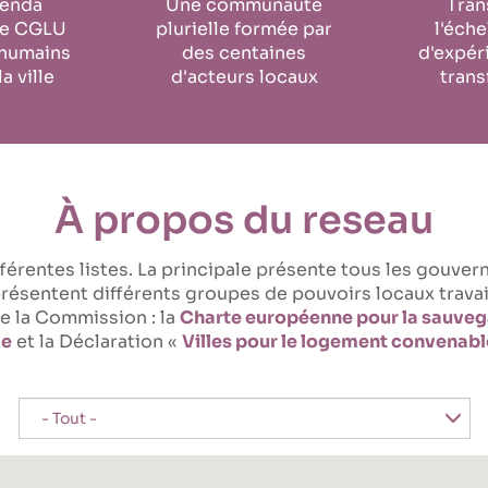
genda
Une communauté
Tran
de CGLU
plurielle formée par
l'éch
 humains
des centaines
d'expér
la ville
d'acteurs locaux
trans
À propos du reseau
férentes listes. La principale présente tous les gouv
ésentent différents groupes de pouvoirs locaux travail
e la Commission : la
Charte européenne pour la sauvega
le
et la Déclaration «
Villes pour le logement convenabl