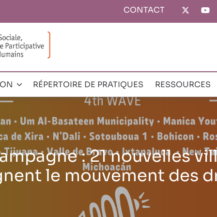
CONTACT
Top
menu
ION
RÉPERTOIRE DE PRATIQUES
RESSOURCES
t adopte la Nouvelle Char
e des Droits Humains dans
ongrès Mondial de CGLU à 