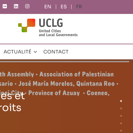
ES
FR
ACTUALITÉ
CONTACT
te-
 la
Tanger