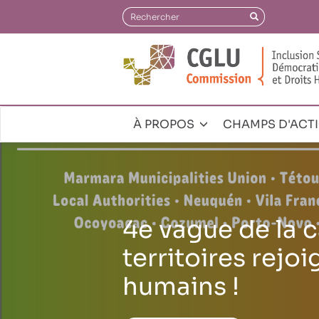
Aller
Rechercher
Rechercher
au
contenu
principal
À PROPOS
CHAMPS D'ACT
Navegación
principal
Le CGLU lance e
Agenda Mondial
Ville lors du C