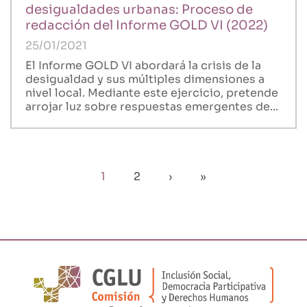
desigualdades urbanas: Proceso de
redacción del Informe GOLD VI (2022)
25/01/2021
El Informe GOLD VI abordará la crisis de la
desigualdad y sus múltiples dimensiones a
nivel local. Mediante este ejercicio, pretende
arrojar luz sobre respuestas emergentes de...
Paginación
Página
1
Page
2
Siguiente
›
Última
»
actual
página
página