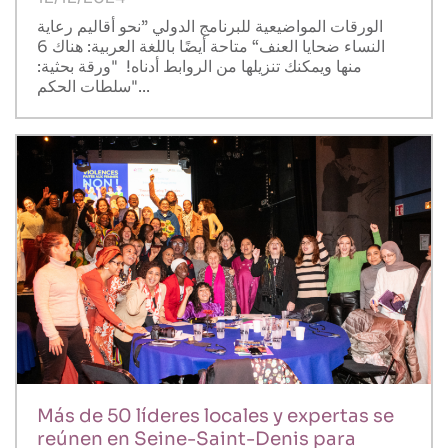
الورقات المواضيعية للبرنامج الدولي ”نحو أقاليم رعاية
النساء ضحايا العنف“ متاحة أيضًا باللغة العربية: هناك 6
منها ويمكنك تنزيلها من الروابط أدناه! "ورقة بحثية:
"سلطات الحكم...
Más de 50 líderes locales y expertas se
reúnen en Seine-Saint-Denis para