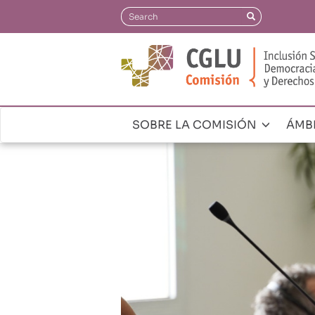
Pasar
Search
Search
al
contenido
principal
SOBRE LA COMISIÓN
ÁMB
Navegación
principal