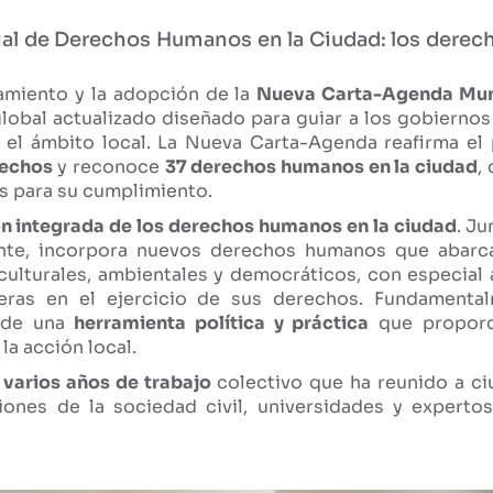
l de Derechos Humanos en la Ciudad: los derech
zamiento y la adopción de la
Nueva Carta-Agenda Mun
global actualizado diseñado para guiar a los gobiernos
l ámbito local. La Nueva Carta-Agenda reafirma el 
rechos
y reconoce
37 derechos humanos en la ciudad
,
s para su cumplimiento.
ón integrada de los derechos humanos en la ciudad
. J
nte, incorpora nuevos derechos humanos que abarcan
ulturales, ambientales y democráticos, con especial
reras en el ejercicio de sus derechos. Fundamenta
o de una
herramienta política y práctica
que proporc
a acción local.
e
varios años de trabajo
colectivo que ha reunido a ci
ciones de la sociedad civil, universidades y experto