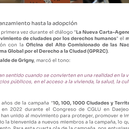
 lanzamiento hasta la adopción
primera vez durante el diálogo "
La Nueva Carta-Agen
movimiento de ciudades por los derechos humanos
" el
m
ión con la
Oficina del Alto Comisionado de las Na
ma Global por el Derecho a la Ciudad (GPR2C)
.
calde de Grigny
, marcó el tono:
sentido cuando se convierten en una realidad en la vi
ios públicos, en el acceso a la vivienda, la salud, la cu
o años de la campaña "
10, 100, 1000 Ciudades y Terr
ón en 2022 durante el Congreso de CGLU en Daeje
 han unido al movimiento para proteger, promover e 
dio la bienvenida a nuevos miembros a la campaña, lo qu
ento. Para esta cuarta ola de la campaña, nos entusia