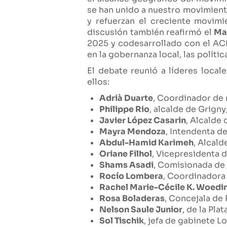
se han unido a nuestro movimient
y refuerzan el creciente movimi
discusión también reafirmó el
Ma
2025 y codesarrollado con el AC
en la gobernanza local, las polític
El debate reunió a líderes local
ellos:
Adrià Duarte
, Coordinador de 
Philippe Rio
, alcalde de Grigny
Javier López Casarin
, Alcalde
Mayra Mendoza
, Intendenta d
Abdul-Hamid Karimeh
, Alcald
Oriane Filhol
, Vicepresidenta 
Shams Asadi
, Comisionada de
Rocío Lombera
, Coordinadora
Rachel Marie-Cécile K. Woedi
Rosa Boladeras
, Concejala de 
Nelson Saule Junior
, de la Pla
Sol Tischik
, jefa de gabinete 