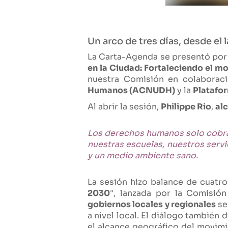
Un arco de tres días, desde el
La Carta-Agenda se presentó por 
en la Ciudad: Fortaleciendo el 
nuestra Comisión en colaborac
Humanos (ACNUDH)
y la
Platafor
Al abrir la sesión,
Philippe Rio
,
al
Los derechos humanos solo cobran 
nuestras escuelas, nuestros servic
y un medio ambiente sano.
La sesión hizo balance de cuatr
2030
", lanzada por la Comisi
gobiernos locales y regionales
se
a nivel local. El diálogo también 
el alcance geográfico del movimi