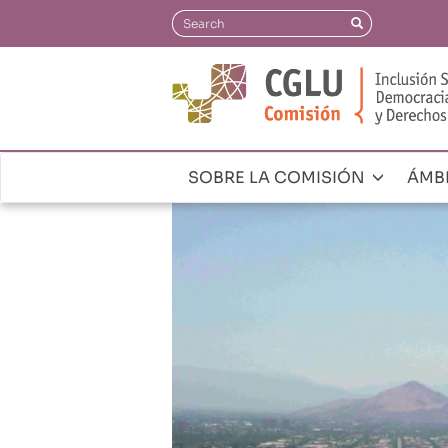
Pasar
Search
Search
al
contenido
principal
SOBRE LA COMISIÓN
ÁMB
Navegación
principal