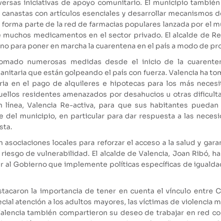
iversas iniciativas de apoyo comunitario. El municipio tambi
r canastas con artículos esenciales y desarrollar mecanismos de
forma parte de la red de farmacias populares lanzada por el m
e muchos medicamentos en el sector privado. El alcalde de Re
eno para poner en marcha la cuarentena en el país a modo de pro
omado numerosas medidas desde el inicio de la cuarenten
sanitaria que están golpeando el país con fuerza. Valencia ha 
ria en el pago de alquileres e hipotecas para los más necesi
ellos residentes amenazados por desahucios u otras dificulta
 línea, Valencia Re-activa, para que sus habitantes puedan 
e del municipio, en particular para dar respuesta a las neces
sta.
asociaciones locales para reforzar el acceso a la salud y gara
iesgo de vulnerabilidad. El alcalde de Valencia, Joan Ribó, ha
 al Gobierno que implemente políticas específicas de igualdad 
tacaron la importancia de tener en cuenta el vínculo entre 
al atención a los adultos mayores, las víctimas de violencia ma
Valencia también compartieron su deseo de trabajar en red co