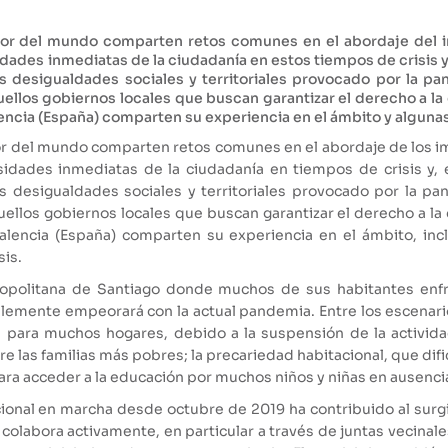
dor del mundo comparten retos comunes en el abordaje del
ades inmediatas de la ciudadanía en estos tiempos de crisis y,
 desigualdades sociales y territoriales provocado por la pa
llos gobiernos locales que buscan garantizar el derecho a la
lencia (España) comparten su experiencia en el ámbito y algunas
or del mundo comparten retos comunes en el abordaje de los 
idades inmediatas de la ciudadanía en tiempos de crisis y, e
 desigualdades sociales y territoriales provocado por la pa
llos gobiernos locales que buscan garantizar el derecho a la
Valencia (España) comparten su experiencia en el ámbito, i
sis.
opolitana de Santiago donde muchos de sus habitantes enfre
lemente empeorará con la actual pandemia. Entre los escenar
es para muchos hogares, debido a la suspensión de la activida
re las familias más pobres; la precariedad habitacional, que di
para acceder a la educación por muchos niños y niñas en ausenc
cional en marcha desde octubre de 2019 ha contribuido al surg
o colabora activamente, en particular a través de juntas vecinal