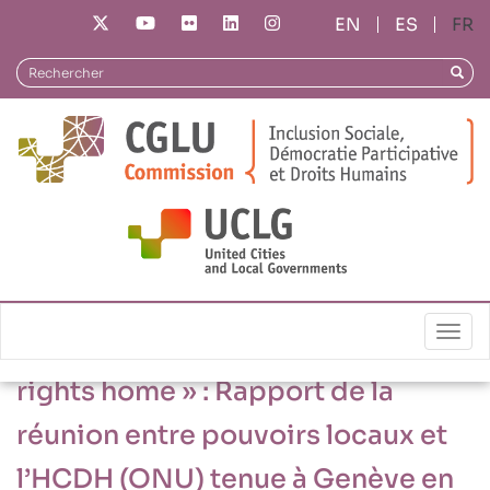
Aller
ES
FR
au
contenu
Rechercher
Reche
principal
01/07/2019
Togg
« Local governments bring human
rights home » : Rapport de la
réunion entre pouvoirs locaux et
l’HCDH (ONU) tenue à Genève en