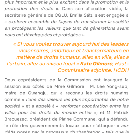
plus important et le plus excitant dans la promotion et la
protection des droits
». Dans son allocution vidéo, la
secrétaire générale de CGLU, Emilia Sáiz, s'est engagée à
«
explorer ensemble de façons de transformer la société
en protégeant les valeurs que tant de générations avant
nous ont développées et protégées
».
« Si vous voulez trouver aujourd'hui des leaders
visionnaires, ambitieux et transformateurs en
matière de droits humains, allez en ville, allez à
l’urbain, allez au niveau local »
Kate Gilmore
, Haut-
Commissaire adjointe, HCDH
Deux coprésidents de la Commission ont inauguré la
session aux côtés de Mme Gilmore : M. Lee Yong-sup,
maire de Gwangju, qui a reconnu les droits humains
comme «
l'une des valeurs les plus importantes de notre
société
» et a appelé à «
renforcer coopération entre les
villes pour les droits du monde entier
»; et M. Patrick
Braouezec, président de Plaine Commune, qui a défendu
le rôle des gouvernements locaux pour s'attaquer «
aux
défis posés par le processus d'urbanisation – tels que la