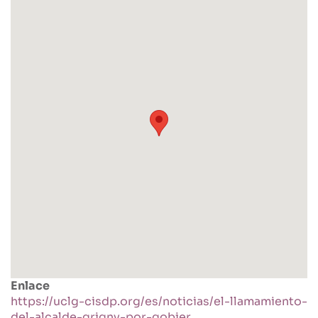
Enlace
https://uclg-cisdp.org/es/noticias/el-llamamiento-
del-alcalde-grigny-por-gobier…