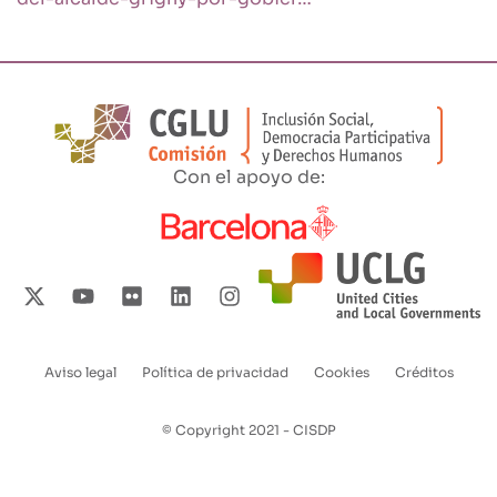
Con el apoyo de:
Aviso legal
Política de privacidad
Cookies
Créditos
Enlaces
pie
© Copyright 2021 - CISDP
de