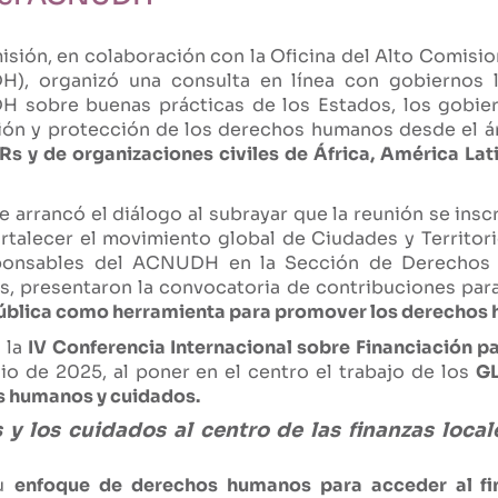
misión, en colaboración con la Oficina del Alto Comis
, organizó una consulta en línea con gobiernos lo
H sobre buenas prácticas de los Estados, los gobiern
ción y protección de los derechos humanos desde el á
 y de organizaciones civiles de África, América Lat
arrancó el diálogo al subrayar que la reunión se insc
rtalecer el movimiento global de Ciudades y Territo
esponsables del ACNUDH en la Sección de Derechos
s, presentaron la convocatoria de contribuciones pa
pública como herramienta para promover los derechos h
e la
IV Conferencia Internacional sobre Financiación pa
ulio de 2025, al poner en el centro el trabajo de los
GL
s humanos y cuidados.
 los cuidados al centro de las finanzas locale
su
enfoque de derechos humanos para acceder al fin