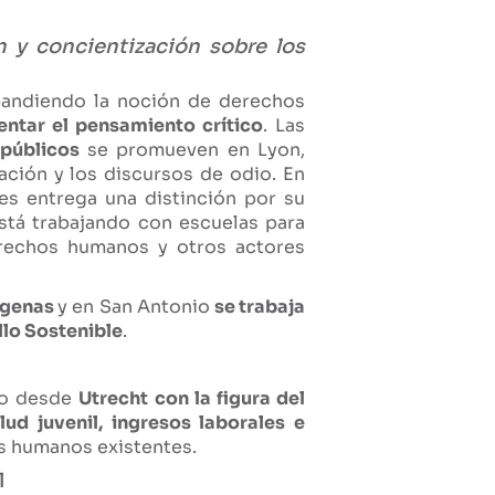
n y concientización sobre los
xpandiendo la noción de derechos
ntar el pensamiento crítico
. Las
 públicos
se promueven en Lyon,
zación y los discursos de odio. En
les entrega una distinción por su
está trabajando con escuelas para
erechos humanos y otros actores
dígenas
y en San Antonio
se trabaja
llo Sostenible
.
do desde
Utrecht con la figura del
ud juvenil, ingresos laborales e
s humanos existentes.
l