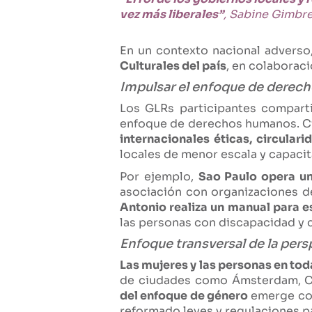
vez más liberales”
, Sabine Gimbr
En un contexto nacional adverso
Culturales del país
, en colaborac
Impulsar el enfoque de derec
Los GLRs participantes comparti
enfoque de derechos humanos. Ciu
internacionales éticas, circular
locales de menor escala y capacit
Por ejemplo,
Sao Paulo opera u
asociación con organizaciones de 
Antonio realiza un manual para e
las personas con discapacidad y cu
Enfoque transversal de la pers
Las mujeres y las personas en tod
de ciudades como Ámsterdam, Ci
del enfoque de género
emerge com
reformado leyes y regulaciones pa