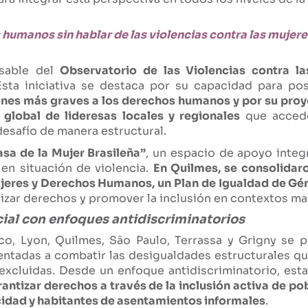
umanos sin hablar de las violencias contra las mujere
sable del
Observatorio de las Violencias contra l
Esta iniciativa se destaca por su capacidad para po
ones más graves a los derechos humanos y por su proy
 global de lideresas locales y regionales
que acced
esafío de manera estructural.
asa de la Mujer Brasileña”
, un espacio de apoyo inte
en situación de violencia.
En Quilmes, se consolidaro
jeres y Derechos Humanos, un Plan de Igualdad de Gén
tizar derechos y promover la inclusión en contextos ma
cial con enfoques antidiscriminatorios
, Lyon, Quilmes, São Paulo, Terrassa y Grigny se p
ientadas a combatir las desigualdades estructurales 
xcluidas. Desde un enfoque antidiscriminatorio, es
antizar derechos a través de la inclusión activa de po
idad y habitantes de asentamientos informales
.