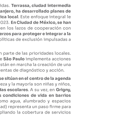
tidas.
Terrassa, ciudad intermedia
ranjero, ha desarrollado planes de
ica local
. Este enfoque integral le
 2023.
En Ciudad de México, se han
cen los lazos de cooperación con
erzos para proteger e integrar a la
olíticas de exclusión impulsadas a
 parte de las prioridades locales.
ue
São Paulo
implementa acciones
están en marcha la creación de una
entas de diagnóstico y acción.
 sitúan en el centro de la agenda
eza y la mayoría son niñas y niños,
das escolares
. A su vez, en
Grigny,
 condiciones de vida en barrios
como agua, alumbrado y espacios
dad) representa un paso firme para
pliando la cobertura de servicios