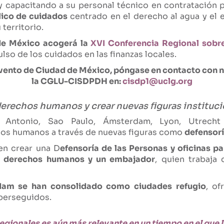
y capacitando a su personal técnico en contratación 
lico de cuidados
centrado en el derecho al agua y el e
 territorio.
de México acogerá la
XVI Conferencia Regional sobre
ulso de los cuidados en las finanzas locales.
e evento de Ciudad de México, póngase en contacto con 
la CGLU-CISDPDH en:
cisdp1@uclg.org
derechos humanos y crear nuevas figuras instituc
Antonio, Sao Paulo, Ámsterdam, Lyon, Utrech
chos humanos a través de nuevas figuras como
defensorí
en crear una D
efensoría de las Personas y oficinas p
de derechos humanos y un embajador
, quien trabaja
dam se han consolidado como ciudades refugio
, o
perseguidos.
y regionales es aún más relevante en un tiempo en el que