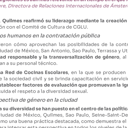
ere, Directora de Relaciones Internacionales de Ámste
,
Quilmes reafirmó su liderazgo mediante la creación
ión con el Comité de Cultura de CGLU.
hos humanos en la contratación pública
eron cómo aprovechan las posibilidades de la contr
dad de México, San Antonio, Sao Paulo, Terrassa y Ut
idad responsable y la transversalización de género
, a
an a su personal técnico.
na Red de Cocinas Escolares
, en la que se producen
la sociedad civil y se brinda capacitación en servici
stablecer factores de evaluación que promuevan la ig
ida el respeto a la diversidad sexual.
pectiva de género en la ciudad
a su diversidad se han puesto en el centro de las polí
udad de México, Quilmes, Sao Paulo, Seine-Saint-Den
o una buena práctica destacada, como demuestra el 
ra integrar esta perspectiva en todos los niveles de la