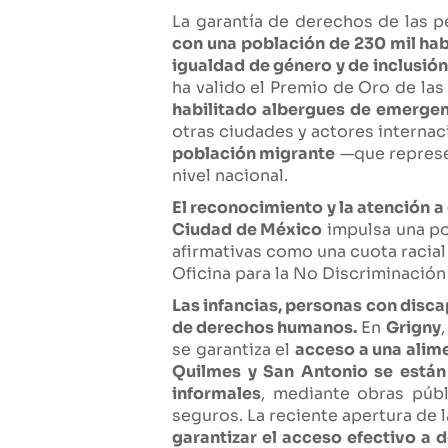
La garantía de derechos de las 
con una población de 230 mil habi
igualdad de género y de inclusión
ha valido el Premio de Oro de las
habilitado albergues de emerge
otras ciudades y actores internac
población migrante
—que represen
nivel nacional.
El reconocimiento y la atención 
Ciudad de México
impulsa una po
afirmativas como una cuota racia
Oficina para la No Discriminació
Las infancias, personas con disc
de derechos humanos.
En
Grigny
se garantiza el
acceso a una alim
Quilmes y San Antonio se están
informales
, mediante obras púb
seguros. La reciente apertura de 
garantizar el acceso efectivo a