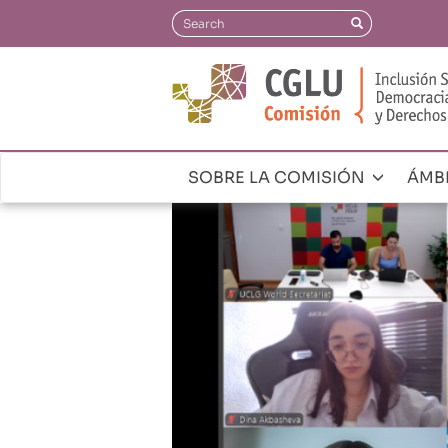
Pasar
Search
Search
al
contenido
principal
SOBRE LA COMISIÓN
ÁMB
Navegación
principal