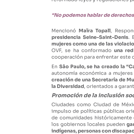
“No podemos hablar de derechos h
Mencionó
Maïra Topall
, Respon
presidencia Seine-Saint-Denis
. 
mujeres como una de las violaci
OVF, se ha conformado
una red
cooperación para enfrentar este d
En
São Paulo, se ha creado la “C
autonomía económica a mujeres 
creación de una Secretaría de Mu
la Diversidad
, orientados a garan
Promoción de la inclusión so
Ciudades como Ciudad de México
impulso de políticas públicas or
de comunidades históricamente e
los gobiernos locales pueden
gar
indígenas, personas con discapac