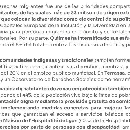
personas migrantes fue una de las prioridades compar
tantes, de los cuales más de 33 mil son de origen ext
 que colocan la diversidad como eje central de su polít
 Capitales Europeas de la Inclusión y la Diversidad en
ncia
para personas migrantes en tránsito y se fortale
ionales. Por su parte,
Quilmes ha intensificado sus esfu
ta el 8% del total— frente a los discursos de odio y p
a comunidades indígenas y tradicionale
s también forman
lítica activa para garantizar sus derechos, mientras q
l del 20% en el empleo público municipal. En
Terrassa
, 
n y un Observatorio de Derechos Sociales como herrami
apacidad y habitantes de zonas empobrecidas también se
, donde el 44% de la población vive bajo la línea de pobr
entación digna mediante la provisión gratuita de comi
 implementando medidas concretas para mejorar las
licas que garantizan el acceso a servicios básicos 
la
Maison de l’Hospitalité de Lyon
(Casa de la Hospitali
 derechos por parte de personas con discapacidad
, am