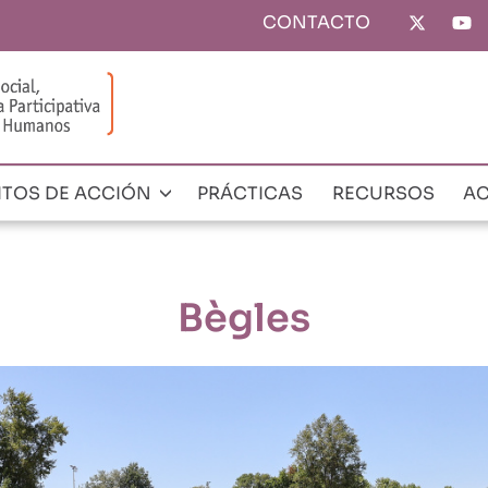
CONTACTO
Top
menu
torios de Derechos Humanos para 2030
Bègles
ITOS DE ACCIÓN
PRÁCTICAS
RECURSOS
AC
Bègles