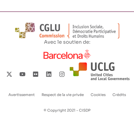
Avec le soutien de:
Avertissement
Respect de la vie privée
Cookies
Crédits
Enlaces
pie
© Copyright 2021 - CISDP
de
página