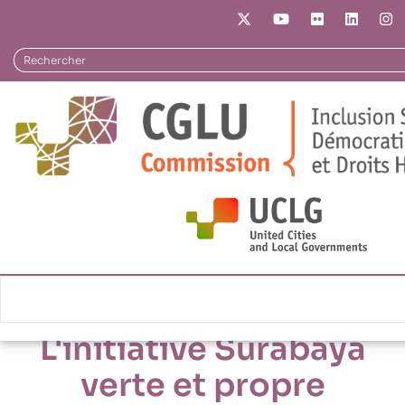
Aller
au
contenu
Rechercher
principal
Répertoire de pratiques
L'initiative Surabaya verte et propre
L'initiative Surabaya
verte et propre