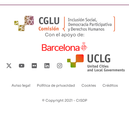
Con el apoyo de:
Aviso legal
Política de privacidad
Cookies
Créditos
Enlaces
pie
© Copyright 2021 - CISDP
de
página