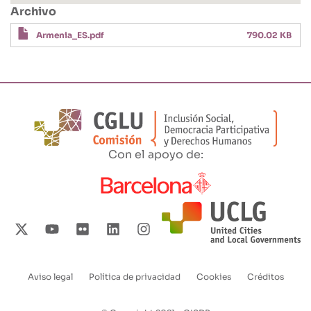
Archivo
Armenia_ES.pdf
790.02 KB
Con el apoyo de:
Aviso legal
Política de privacidad
Cookies
Créditos
Enlaces