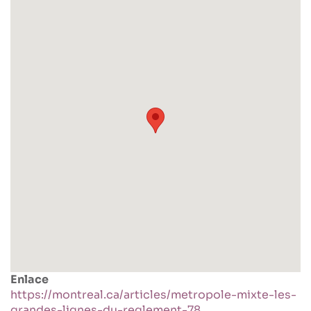
Enlace
https://montreal.ca/articles/metropole-mixte-les-
grandes-lignes-du-reglement-78…