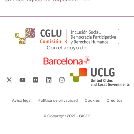
Con el apoyo de:
Aviso legal
Política de privacidad
Cookies
Créditos
Enlaces
pie
© Copyright 2021 - CISDP
de