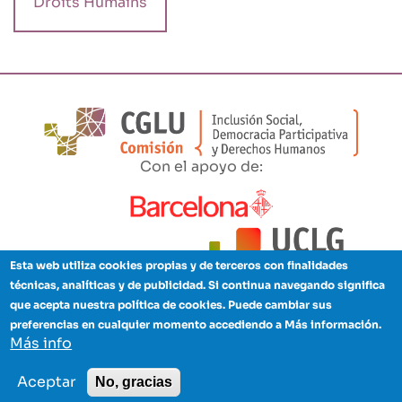
Droits Humains
Con el apoyo de:
Esta web utiliza cookies propias y de terceros con finalidades
técnicas, analíticas y de publicidad. Si continua navegando significa
que acepta nuestra política de cookies. Puede cambiar sus
preferencias en cualquier momento accediendo a Más información.
Aviso legal
Política de privacidad
Cookies
Créditos
Enlaces
Más info
pie
© Copyright 2021 - CISDP
Aceptar
No, gracias