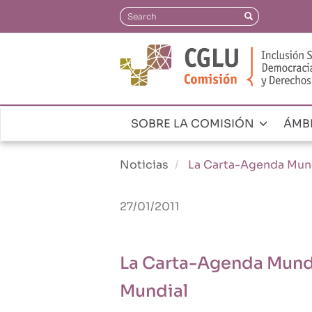
Pasar
Search
Search
al
contenido
principal
SOBRE LA COMISIÓN
ÁMB
Navegación
principal
Noticias
La Carta-Agenda Mund
27/01/2011
La Carta-Agenda Mundi
Mundial