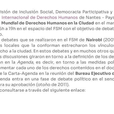
isión de Inclusión Social, Democracia Participativa
o Internacional de Derechos Humanos
de Nantes - Pays 
 Mundial
de Derechos Humanos en la Ciudad
en el mar
6h a 19h en el espacio del FSM con el objetivo de debati
o.
s debates que se realizaron en el FSM de
Nairobi
(200
s locales que la conforman estrecharon los víncul
cho a la ciudad. En estos debates y en muchos otros q
as discusiones giraron en torno a la definición de los 
án en la
Agenda
, es decir, en torno a las medidas p
ementar cada uno de los derechos contenidos en el d
e la Carta-Agenda en la reunión del
Bureau Ejecutivo
enda entra en una fase de debate político en el seno
ra su aprobación (otoño de 2011).
onsultarse a través del siguiente enlace: