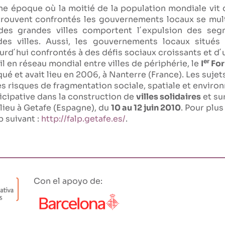
ne époque où la moitié de la population mondiale vit d
trouvent confrontés les gouvernements locaux se multi
es grandes villes comportent l´expulsion des seg
 des villes. Aussi, les gouvernements locaux situés
urd´hui confrontés à des défis sociaux croissants et d
er
l en réseau mondial entre villes de périphérie, le
I
For
ué et avait lieu en 2006, à Nanterre (France). Les suje
les risques de fragmentation sociale, spatiale et enviro
ticipative dans la construction de
villes solidaires
et sur
lieu à Getafe (Espagne), du
10 au 12 juin 2010
. Pour plus
b suivant :
http://falp.getafe.es/
.
Con el apoyo de: