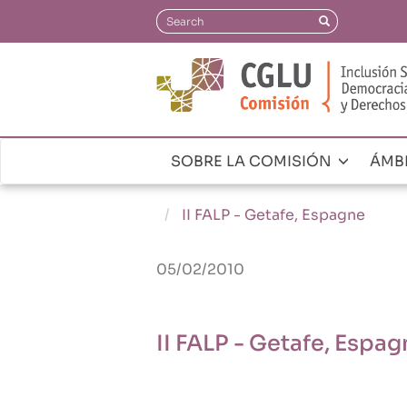
Pasar
Search
Search
al
contenido
principal
SOBRE LA COMISIÓN
ÁMB
Navegación
principal
II FALP - Getafe, Espagne
05/02/2010
II FALP - Getafe, Espag