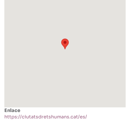
Enlace
https://ciutatsdretshumans.cat/es/