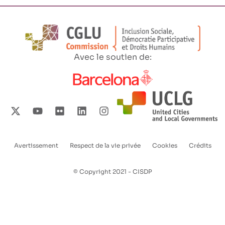
Avec le soutien de:
Avertissement
Respect de la vie privée
Cookies
Crédits
Enlaces
pie
© Copyright 2021 - CISDP
de
página