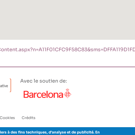
ws_Content.aspx?n=A11F01CFC9F58C83&sms=DFFA119D1F
Avec le soutien de:
Cookies
Crédits
iers à des fins techniques, d'analyse et de publicité. En