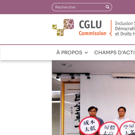
Aller
Rechercher
Rechercher
au
contenu
principal
À PROPOS
CHAMPS D'ACT
Navegación
principal