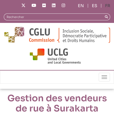
Aller
ES
FR
au
contenu
Rechercher
Reche
principal
Répertoire de pratiques
Gestion des vendeurs de rue à Surakarta
Togg
Gestion des vendeurs
de rue à Surakarta