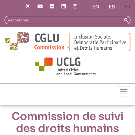
Aller
ES
FR
au
contenu
Rechercher
Reche
principal
Répertoire de pratiques
Commission de suivi des droits humains
Togg
Commission de suivi
des droits humains