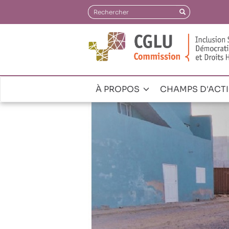
Aller
Rechercher
Rechercher
au
contenu
principal
À PROPOS
CHAMPS D'ACT
Navegación
principal