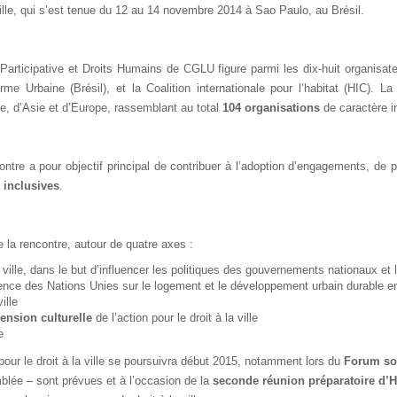
 ville, qui s’est tenue du 12 au 14 novembre 2014 à Sao Paulo, au Brésil.
rticipative et Droits Humains de CGLU figure parmi les dix-huit organisateu
rme Urbaine (Brésil), et la Coalition internationale pour l’habitat (HIC). L
e, d’Asie et d’Europe, rassemblant au total
104 organisations
de caractère in
ntre a pour objectif principal de contribuer à l’adoption d’engagements, de po
 inclusives
.
e la rencontre, autour de quatre axes :
a ville, dans le but d’influencer les politiques des gouvernements nationaux et 
nce des Nations Unies sur le logement et le développement urbain durable en 
ille
ension culturelle
de l’action pour le droit à la ville
me
our le droit à la ville se poursuivra début 2015, notamment lors du
Forum so
mblée – sont prévues et à l’occasion de la
seconde réunion préparatoire d’Ha