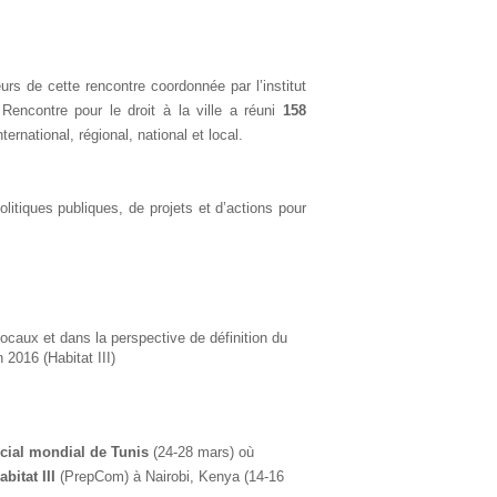
rs de cette rencontre coordonnée par l’institut
a Rencontre pour le droit à la ville a réuni
158
ternational, régional, national et local.
litiques publiques, de projets et d’actions pour
locaux et dans la perspective de définition du
2016 (Habitat III)
cial mondial de Tunis
(24-28 mars) où
bitat III
(PrepCom) à Nairobi, Kenya (14-16