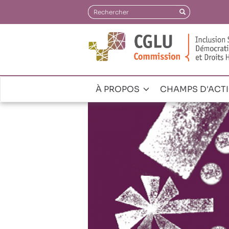
Aller
Rechercher
Rechercher
au
contenu
principal
À PROPOS
CHAMPS D'ACT
Navegación
principal