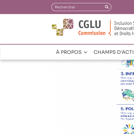
Aller
Rechercher
Rechercher
au
contenu
principal
À PROPOS
CHAMPS D'ACT
Navegación
principal