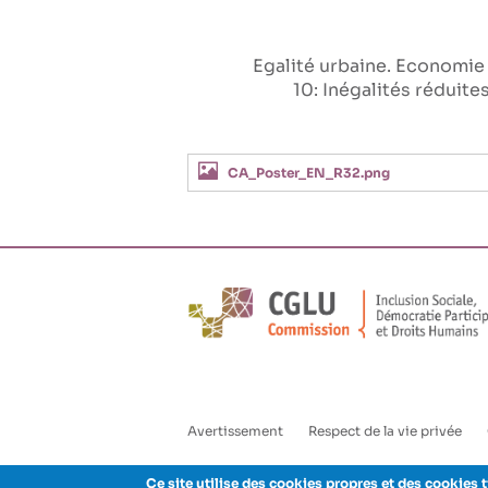
Egalité urbaine
Economie s
10: Inégalités réduite
CA_Poster_EN_R32.png
Avertissement
Respect de la vie privée
Enlaces
Ce site utilise des cookies propres et des cookies t