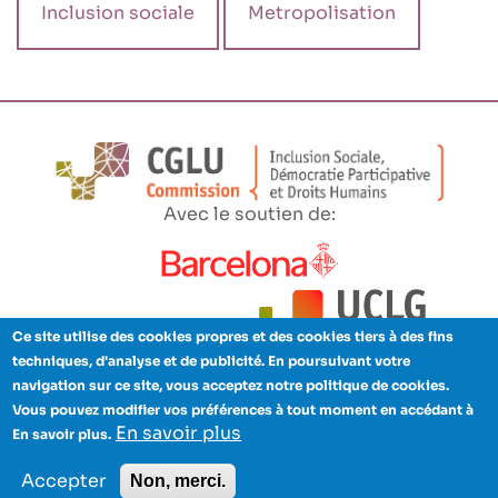
Inclusion sociale
Metropolisation
Avec le soutien de:
Ce site utilise des cookies propres et des cookies tiers à des fins
techniques, d'analyse et de publicité. En poursuivant votre
navigation sur ce site, vous acceptez notre politique de cookies.
Avertissement
Respect de la vie privée
Cookies
Crédits
Vous pouvez modifier vos préférences à tout moment en accédant à
Enlaces
En savoir plus
En savoir plus.
pie
© Copyright 2021 - CISDP
Accepter
Non, merci.