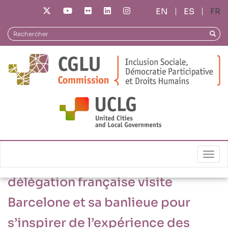
Aller
ES
FR
au
contenu
Rechercher
Reche
principal
03/12/2018
Togg
Jeux olympiques 2024 : une
délégation française visite
Barcelone et sa banlieue pour
s’inspirer de l’expérience des