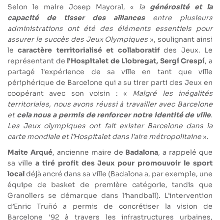
Selon le maire Josep Mayoral, «
la
générosité et la
capacité de tisser des alliances
entre plusieurs
administrations ont été des éléments essentiels pour
assurer le succès des Jeux Olympiques
», soulignant ainsi
le
caractère territorialisé et collaboratif
des Jeux. Le
représentant de
l'Hospitalet de Llobregat, Sergí Crespí
, a
partagé l'expérience de sa ville en tant que ville
périphérique de Barcelone qui a su tirer parti des Jeux en
coopérant avec son voisin : «
Malgré les inégalités
territoriales, nous avons réussi à travailler avec Barcelone
et
cela nous a permis de renforcer notre identité de ville
.
Les Jeux olympiques ont fait exister Barcelone dans la
carte mondiale et l’Hospitalet dans l’aire métropolitaine
».
Maite Arqué
, ancienne maire de
Badalona
, ​​a rappelé que
sa ville
a tiré profit des Jeux pour promouvoir le sport
local
déjà ancré dans sa ville (Badalona a, par exemple, une
équipe de basket de première catégorie, tandis que
Granollers se démarque dans l’handball). L’intervention
d’Enric Truñó a permis de concrétiser la vision de
Barcelone '92 à travers les infrastructures urbaines,