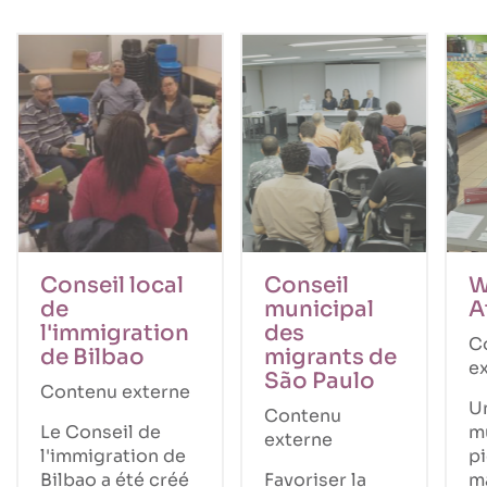
Conseil local
Conseil
W
de
municipal
A
l'immigration
des
C
de Bilbao
migrants de
e
São Paulo
Contenu externe
U
Contenu
Le Conseil de
m
externe
l'immigration de
pi
Bilbao a été créé
Favoriser la
m