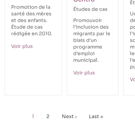
É
Promotion de la
Études de cas
santé des mères
U
et des enfants.
Promouvoir
d
Étude de cas
l'inclusion des
po
rédigée en 2010.
migrants par le
l'
biais d'un
so
Voir plus
programme
m
d'emploi
le
municipal.
l'
pu
Voir plus
Vo
Pagination
Page
1
Page
2
Page
Next ›
Dernière
Last »
courante
suivante
page