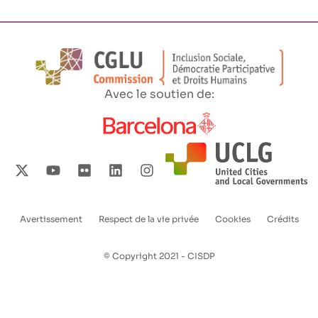
Avec le soutien de:
Avertissement
Respect de la vie privée
Cookies
Crédits
Enlaces
pie
© Copyright 2021 - CISDP
de
página