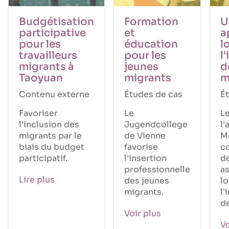
Budgétisation
Formation
U
participative
et
a
pour les
éducation
l
travailleurs
pour les
l
migrants à
jeunes
d
Taoyuan
migrants
m
Contenu externe
Études de cas
É
Favoriser
Le
Le
l'inclusion des
Jugendcollege
l'
migrants par le
de Vienne
M
biais du budget
favorise
c
participatif.
l'insertion
d
professionnelle
a
Lire plus
des jeunes
lo
migrants.
l'
d
Voir plus
Vo