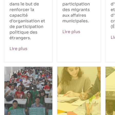
dans le but de
participation
d
renforcer la
des migrants
et
capacité
aux affaires
d'
d'organisation et
municipales.
cr
de participation
(É
Lire plus
politique des
Li
étrangers.
Lire plus